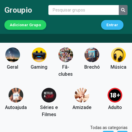
Groupio
Adicionar Grupo
Entrar
Geral
Gaming
Fã-
Brechó
Música
clubes
Autoajuda
Séries e
Amizade
Adulto
Filmes
Todas as categorias