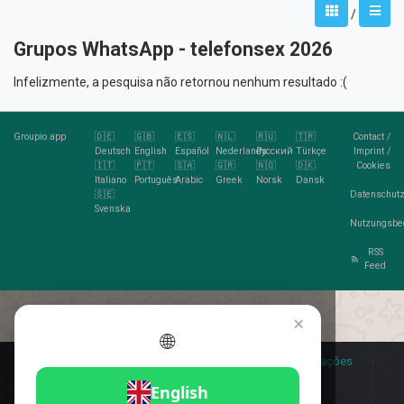
/
Grupos WhatsApp - telefonsex 2026
Infelizmente, a pesquisa não retornou nenhum resultado :(
Groupio.app
🇩🇪
🇬🇧
🇪🇸
🇳🇱
🇷🇺
🇹🇷
Contact
/
Deutsch
English
Español
Nederlands
Русский
Türkçe
Imprint
/
🇮🇹
🇵🇹
🇸🇦
🇬🇷
🇳🇴
🇩🇰
Cookies
Italiano
Português
Arabic
Greek
Norsk
Dansk
🇸🇪
Datenschutz
Svenska
Nutzungsbe
RSS
Feed
×
🌐
Você gosta de cookies?
🍪 Eu aceito
Mais informações
Eu aceito
English