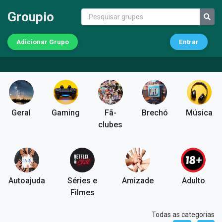
Groupio
Adicionar Grupo
Entrar
Geral
Gaming
Fã-
Brechó
Música
clubes
Autoajuda
Séries e
Amizade
Adulto
Filmes
Todas as categorias