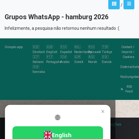
/
Grupos WhatsApp - hamburg 2026
Infelizmente, a pesquisa não retornou nenhum resultado :(
Groupio.app
🇩🇪
🇬🇧
🇪🇸
🇳🇱
🇷🇺
🇹🇷
Contact
/
Deutsch
English
Español
Nederlands
Русский
Türkçe
Imprint
/
🇮🇹
🇵🇹
🇸🇦
🇬🇷
🇳🇴
🇩🇰
Cookies
Italiano
Português
Arabic
Greek
Norsk
Dansk
🇸🇪
Datenschutz
Svenska
Nutzungsbe
RSS
Feed
×
🌐
Você gosta de cookies?
🍪 Eu aceito
Mais informações
Eu aceito
English