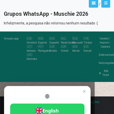
/
Grupos WhatsApp - Muschie 2026
Infelizmente, a pesquisa não retornou nenhum resultado :(
Groupio.app
🇩🇪
🇬🇧
🇪🇸
🇳🇱
🇷🇺
🇹🇷
Contact
/
Deutsch
English
Español
Nederlands
Русский
Türkçe
Imprint
/
🇮🇹
🇵🇹
🇸🇦
🇬🇷
🇳🇴
🇩🇰
Cookies
Italiano
Português
Arabic
Greek
Norsk
Dansk
🇸🇪
Datenschutz
Svenska
Nutzungsbe
RSS
Feed
×
🌐
Você gosta de cookies?
🍪 Eu aceito
Mais informações
Eu aceito
English