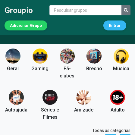
Groupio
Adicionar Grupo
Entrar
Geral
Gaming
Fã-
Brechó
Música
clubes
Autoajuda
Séries e
Amizade
Adulto
Filmes
Todas as categorias