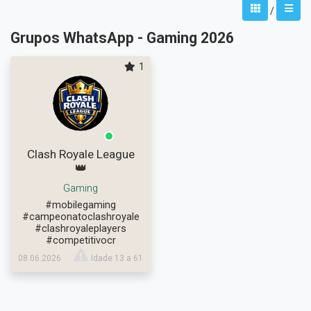
/
Grupos WhatsApp - Gaming 2026
1
Clash Royale League
👑
Gaming
#mobilegaming
#campeonatoclashroyale
#clashroyaleplayers
#competitivocr
08.06.2026
Idade 13 a 61