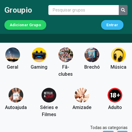
Groupio
Adicionar Grupo
Entrar
Geral
Gaming
Fã-
Brechó
Música
clubes
Autoajuda
Séries e
Amizade
Adulto
Filmes
Todas as categorias