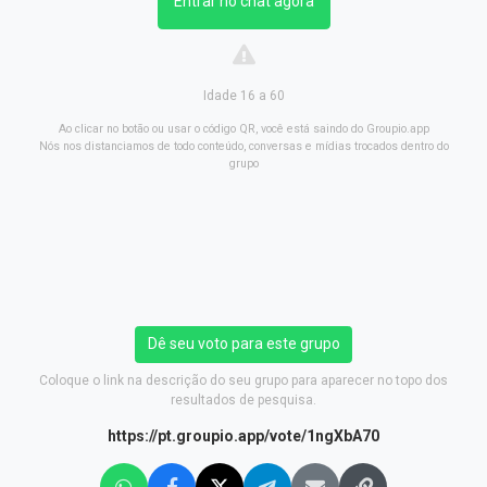
Entrar no chat agora
Idade 16 a 60
Ao clicar no botão ou usar o código QR, você está saindo do Groupio.app
Nós nos distanciamos de todo conteúdo, conversas e mídias trocados dentro do
grupo
Dê seu voto para este grupo
Coloque o link na descrição do seu grupo para aparecer no topo dos
resultados de pesquisa.
https://pt.groupio.app/vote/1ngXbA70