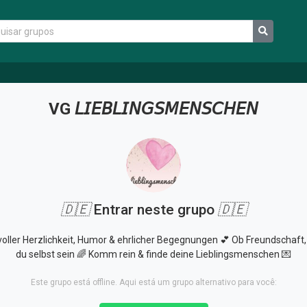
VG 𝘓𝘐𝘌𝘉𝘓𝘐𝘕𝘎𝘚𝘔𝘌𝘕𝘚𝘊𝘏𝘌𝘕
🇩🇪
Entrar neste grupo
🇩🇪
oller Herzlichkeit, Humor & ehrlicher Begegnungen 💕 Ob Freundschaft, F
du selbst sein 🌈 Komm rein & finde deine Lieblingsmenschen 💌
Este grupo está offline. Aqui está um grupo alternativo para você: