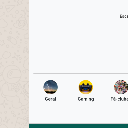
Esca
Geral
Gaming
Fã-club