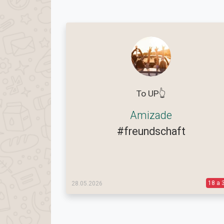
To UP👆
Amizade
#freundschaft
18 a 
28.05.2026