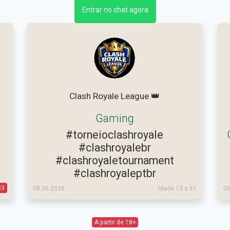
Entrar no chat agora
Clash Royale League 👑
Gaming
#torneioclashroyale
#clashroyalebr
#clashroyaletournament
#clashroyaleptbr
33
08.06.2026
Idade 13 a 61
06
A partir de 18+