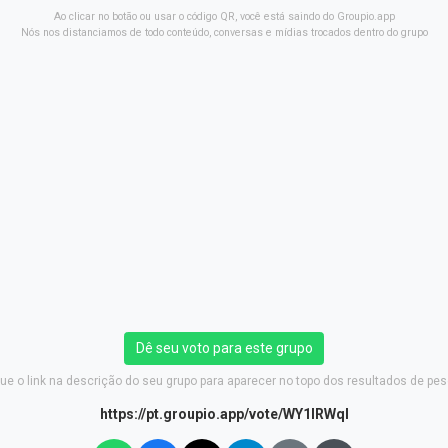
Ao clicar no botão ou usar o código QR, você está saindo do Groupio.app
Nós nos distanciamos de todo conteúdo, conversas e mídias trocados dentro do grupo
Dê seu voto para este grupo
ue o link na descrição do seu grupo para aparecer no topo dos resultados de pes
https://pt.groupio.app/vote/WY1lRWql