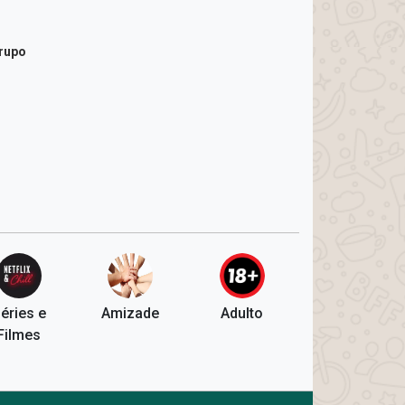
grupo
éries e
Amizade
Adulto
Filmes