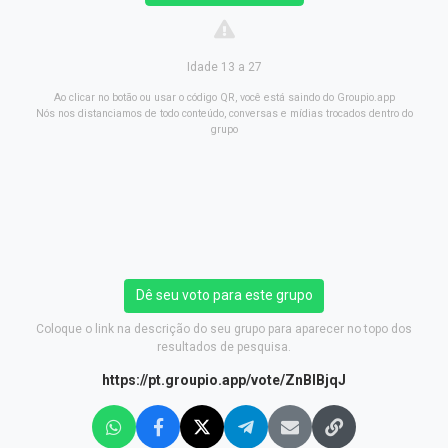
Idade 13 a 27
Ao clicar no botão ou usar o código QR, você está saindo do Groupio.app
Nós nos distanciamos de todo conteúdo, conversas e mídias trocados dentro do
grupo
Dê seu voto para este grupo
Coloque o link na descrição do seu grupo para aparecer no topo dos
resultados de pesquisa.
https://pt.groupio.app/vote/ZnBlBjqJ