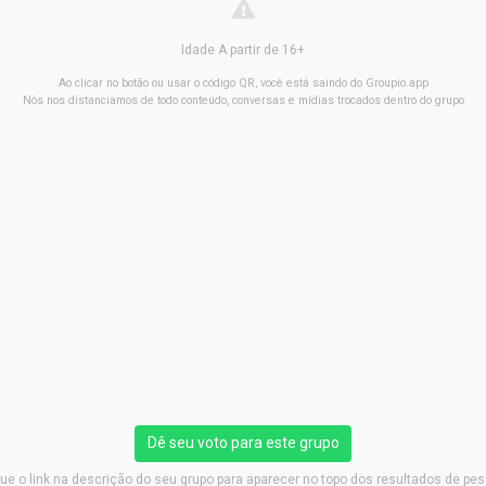
Idade A partir de 16+
Ao clicar no botão ou usar o código QR, você está saindo do Groupio.app
Nós nos distanciamos de todo conteúdo, conversas e mídias trocados dentro do grupo
Dê seu voto para este grupo
ue o link na descrição do seu grupo para aparecer no topo dos resultados de pes