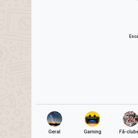
Esca
Geral
Gaming
Fã-club