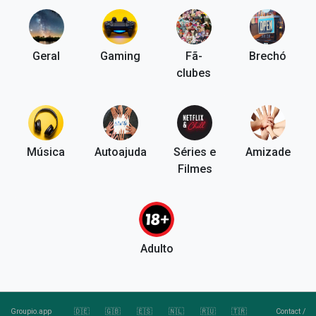
Geral
Gaming
Fã-
Brechó
clubes
Música
Autoajuda
Séries e
Amizade
Filmes
Adulto
Groupio.app
🇩🇪
🇬🇧
🇪🇸
🇳🇱
🇷🇺
🇹🇷
Contact
/