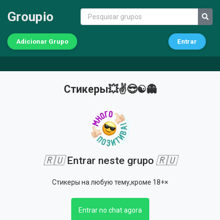
Groupio
Adicionar Grupo
Entrar
Стикеры💥✌️😎☯️👻
🇷🇺
Entrar neste grupo
🇷🇺
Стикеры на любую тему,кроме 18+×
Entrar no chat agora