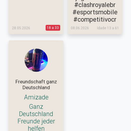
#clashroyalebr
#esportsmobile
#competitivocr
18 a 33
28.05.2026
08.06.2026
Idade 13 a 61
Freundschaft ganz
Deutschland
Amizade
Ganz
Deutschland
Freunde jeder
helfen