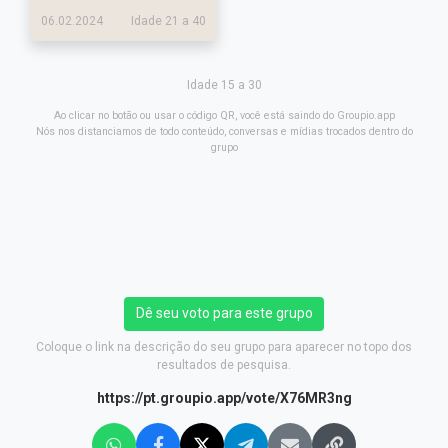
06.02.2024
Idade 21 a 40
Idade 15 a 30
Ao clicar no botão ou usar o código QR, você está saindo do Groupio.app
Nós nos distanciamos de todo conteúdo, conversas e mídias trocados dentro do
grupo
Dê seu voto para este grupo
Coloque o link na descrição do seu grupo para aparecer no topo dos
resultados de pesquisa.
https://pt.groupio.app/vote/X76MR3ng