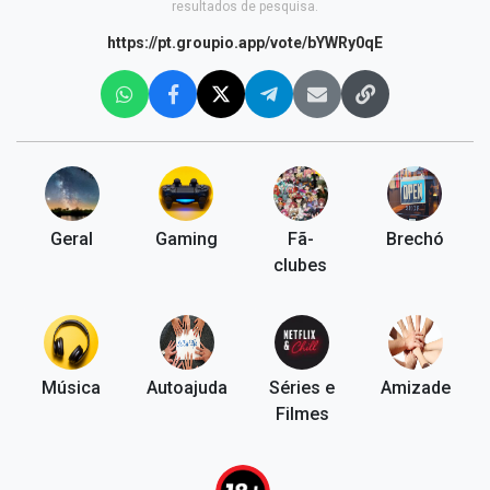
resultados de pesquisa.
https://pt.groupio.app/vote/bYWRy0qE
Geral
Gaming
Fã-
Brechó
clubes
Música
Autoajuda
Séries e
Amizade
Filmes