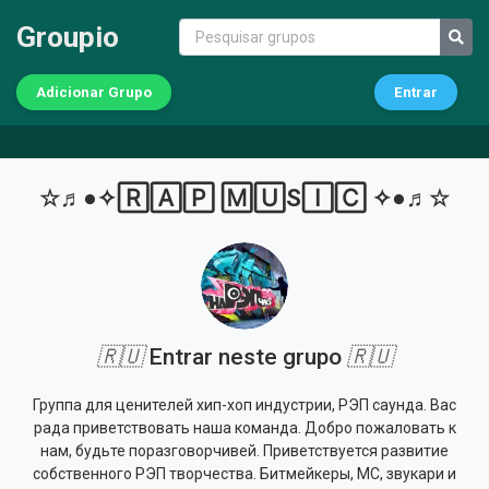
Groupio
Adicionar Grupo
Entrar
☆♬●✧🅁🄰🄿 🄼🅄S🄸🄲 ✧●♬☆
🇷🇺
Entrar neste grupo
🇷🇺
Группа для ценителей хип-хоп индустрии, РЭП саунда. Вас
рада приветствовать наша команда. Добро пожаловать к
нам, будьте поразговорчивей. Приветствуется развитие
собственного РЭП творчества. Битмейкеры, МС, звукари и