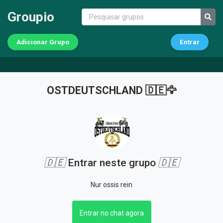
Groupio
Adicionar Grupo
Entrar
OSTDEUTSCHLAND 🇩🇪🦅
🇩🇪
Entrar neste grupo
🇩🇪
Nur ossis rein
Entrar no chat agora