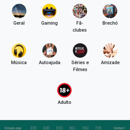
Geral
Gaming
Fã-
Brechó
clubes
Música
Autoajuda
Séries e
Amizade
Filmes
Adulto
Groupio.app
🇩🇪
🇬🇧
🇪🇸
🇳🇱
🇷🇺
🇹🇷
Contact
/