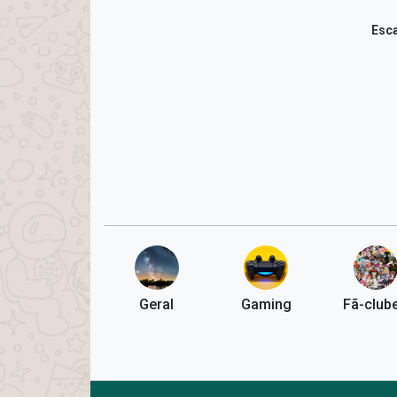
Esca
Geral
Gaming
Fã-club