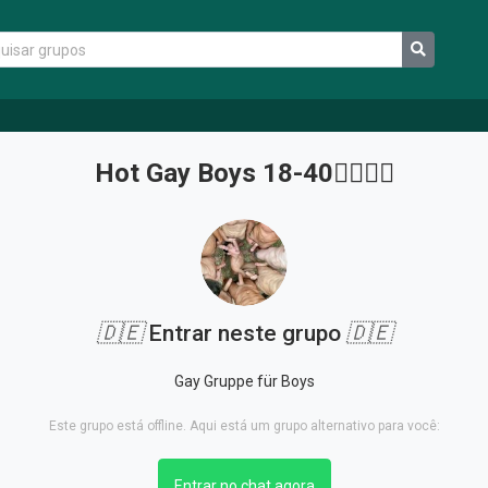
Hot Gay Boys 18-40🏳️‍🌈🍆💦
🇩🇪
Entrar neste grupo
🇩🇪
Gay Gruppe für Boys
Este grupo está offline. Aqui está um grupo alternativo para você:
Entrar no chat agora