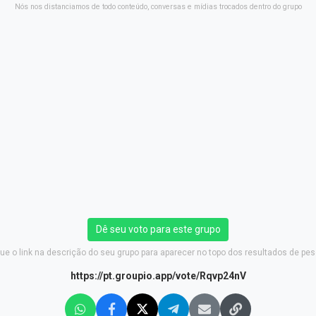
Nós nos distanciamos de todo conteúdo, conversas e mídias trocados dentro do grupo
Dê seu voto para este grupo
ue o link na descrição do seu grupo para aparecer no topo dos resultados de pes
https://pt.groupio.app/vote/Rqvp24nV