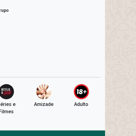
grupo
éries e
Amizade
Adulto
Filmes