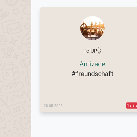
To UP👆
Amizade
#freundschaft
18 a 
28.05.2026